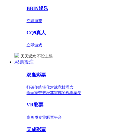
BBIN娱乐
立即游戏
CQ9真人
立即游戏
天天返水 不设上限
彩票投注
双赢彩票
打破传统轻化对战竞技理念
给玩家带来极其震撼的视觉享受
VR彩票
高画质专业彩票平台
天成彩票