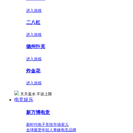
进入游戏
二八杠
进入游戏
德州扑克
进入游戏
炸金花
进入游戏
天天返水 不设上限
电竞娱乐
新万博电竞
新时代电子竞技市场宠儿
全球最受年轻人青睐电竞品牌